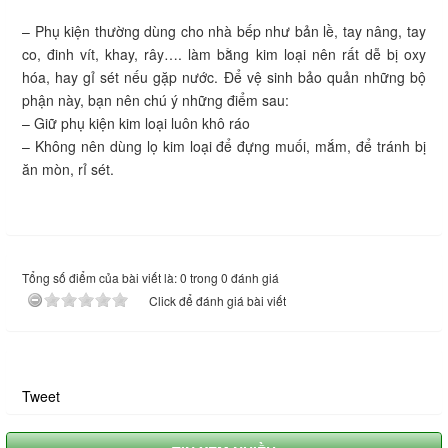
– Phụ kiện thường dùng cho nhà bếp như bản lề, tay nâng, tay
co, đinh vít, khay, rây…. làm bằng kim loại nên rất dễ bị oxy
hóa, hay gỉ sét nếu gặp nước. Để vệ sinh bảo quản những bộ
phận này, bạn nên chú ý những điểm sau:
– Giữ phụ kiện kim loại luôn khô ráo
– Không nên dùng lọ kim loại để đựng muối, mắm, để tránh bị
ăn mòn, rỉ sét.
Tổng số điểm của bài viết là: 0 trong 0 đánh giá
Click để đánh giá bài viết
Tweet