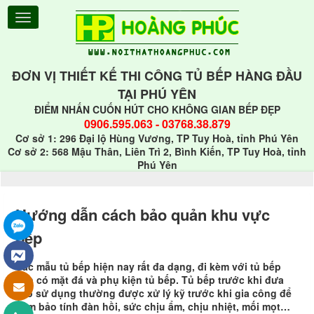
ĐƠN VỊ THIẾT KẾ THI CÔNG TỦ BẾP HÀNG ĐẦU
TẠI PHÚ YÊN
ĐIỂM NHẤN CUỐN HÚT CHO KHÔNG GIAN BẾP ĐẸP
0906.595.063
-
03768.38.879
Cơ sở 1: 296 Đại lộ Hùng Vương, TP Tuy Hoà, tỉnh Phú Yên
Cơ sở 2: 568 Mậu Thân, Liên Trì 2, Bình Kiến, TP Tuy Hoà, tỉnh
Phú Yên
Hướng dẫn cách bảo quản khu vực
bếp
Các mẫu tủ bếp hiện nay rất đa dạng, đi kèm với tủ bếp
còn có mặt đá và phụ kiện tủ bếp. Tủ bếp trước khi đưa
vào sử dụng thường được xử lý kỹ trước khi gia công để
đảm bảo tính đàn hồi, sức chịu ẩm, chịu nhiệt, mối mọt…