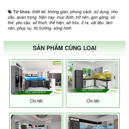
Từ khóa:
thiết kế
,
không gian
,
phong cách
,
sử dụng
,
nhu
cầu
,
quan trọng
,
hiện nay
,
mục đích
,
trở nên
,
gọn gàng
,
có
thể
,
yêu cầu
,
sở thích
,
thể hiện
,
sở hữu
,
ít ra
,
vật liệu
,
làm
nên
,
phục vụ
,
thị trường
,
sông hinh
SẢN PHẨM CÙNG LOẠI
Chi tiết
Chi tiết