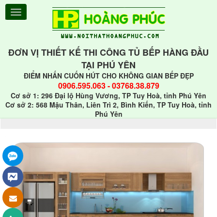
ĐƠN VỊ THIẾT KẾ THI CÔNG TỦ BẾP HÀNG ĐẦU
TẠI PHÚ YÊN
ĐIỂM NHẤN CUỐN HÚT CHO KHÔNG GIAN BẾP ĐẸP
0906.595.063
-
03768.38.879
Cơ sở 1: 296 Đại lộ Hùng Vương, TP Tuy Hoà, tỉnh Phú Yên
Cơ sở 2: 568 Mậu Thân, Liên Trì 2, Bình Kiến, TP Tuy Hoà, tỉnh
Phú Yên