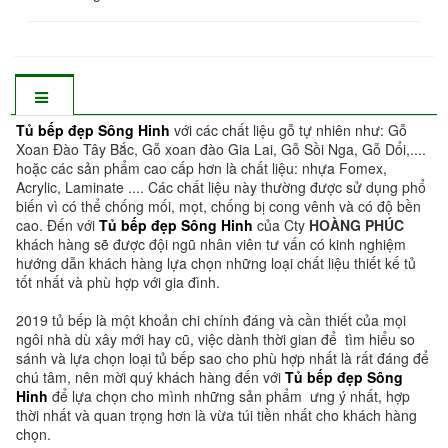
Tủ bếp đẹp Sông Hinh
với các chất liệu gỗ tự nhiên như: Gỗ
Xoan Đào Tây Bắc, Gỗ xoan đào Gia Lai, Gỗ Sồi Nga, Gỗ Dổi,....
hoặc các sản phẩm cao cấp hơn là chất liệu: nhựa Fomex,
Acrylic, Laminate .... Các chất liệu này thường được sử dụng phổ
biến vì có thể chống mối, mọt, chống bị cong vênh và có độ bền
cao. Đến với
Tủ bếp đẹp Sông Hinh
của Cty
HOÀNG PHÚC
khách hàng sẽ được đội ngũ nhân viên tư vấn có kinh nghiệm
hướng dẫn khách hàng lựa chọn những loại chất liệu thiết kế tủ
tốt nhất và phù hợp với gia đình.
2019 tủ bếp là một khoản chi chính đáng và cần thiết của mọi
ngôi nhà dù xây mới hay cũ, việc dành thời gian để tìm hiểu so
sánh và lựa chọn loại tủ bếp sao cho phù hợp nhất là rất đáng để
chú tâm, nên mời quý khách hàng đến với
Tủ bếp đẹp Sông
Hinh
để lựa chọn cho mình những sản phẩm ưng ý nhất, hợp
thời nhất và quan trọng hơn là vừa túi tiền nhất cho khách hàng
chọn.