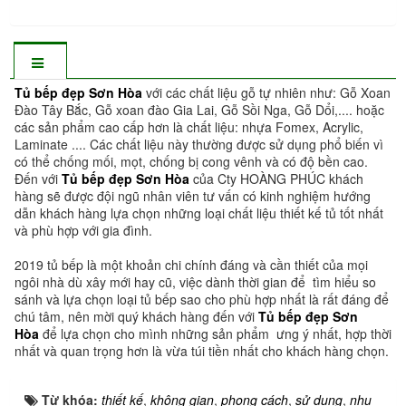
Tủ bếp đẹp Sơn Hòa
với các chất liệu gỗ tự nhiên như: Gỗ Xoan
Đào Tây Bắc, Gỗ xoan đào Gia Lai, Gỗ Sồi Nga, Gỗ Dổi,.... hoặc
các sản phẩm cao cấp hơn là chất liệu: nhựa Fomex, Acrylic,
Laminate .... Các chất liệu này thường được sử dụng phổ biến vì
có thể chống mối, mọt, chống bị cong vênh và có độ bền cao.
Đến với
Tủ bếp đẹp Sơn Hòa
của Cty HOÀNG PHÚC khách
hàng sẽ được đội ngũ nhân viên tư vấn có kinh nghiệm hướng
dẫn khách hàng lựa chọn những loại chất liệu thiết kế tủ tốt nhất
và phù hợp với gia đình.
2019 tủ bếp là một khoản chi chính đáng và cần thiết của mọi
ngôi nhà dù xây mới hay cũ, việc dành thời gian để tìm hiểu so
sánh và lựa chọn loại tủ bếp sao cho phù hợp nhất là rất đáng để
chú tâm, nên mời quý khách hàng đến với
Tủ bếp đẹp Sơn
Hòa
để lựa chọn cho mình những sản phẩm ưng ý nhất, hợp thời
nhất và quan trọng hơn là vừa túi tiền nhất cho khách hàng chọn.
Từ khóa:
thiết kế
,
không gian
,
phong cách
,
sử dụng
,
nhu