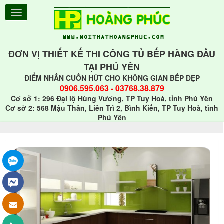
ĐƠN VỊ THIẾT KẾ THI CÔNG TỦ BẾP HÀNG ĐẦU
TẠI PHÚ YÊN
ĐIỂM NHẤN CUỐN HÚT CHO KHÔNG GIAN BẾP ĐẸP
0906.595.063
-
03768.38.879
Cơ sở 1: 296 Đại lộ Hùng Vương, TP Tuy Hoà, tỉnh Phú Yên
Cơ sở 2: 568 Mậu Thân, Liên Trì 2, Bình Kiến, TP Tuy Hoà, tỉnh
Phú Yên