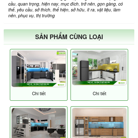
cầu
,
quan trọng
,
hiện nay
,
mục đích
,
trở nên
,
gọn gàng
,
có
thể
,
yêu cầu
,
sở thích
,
thể hiện
,
sở hữu
,
ít ra
,
vật liệu
,
làm
nên
,
phục vụ
,
thị trường
SẢN PHẨM CÙNG LOẠI
Chi tiết
Chi tiết