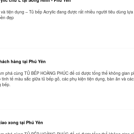
i và tiện dụng – Tủ bếp Acrylic đang được rất nhiều người tiêu dùng lự
 bền đẹp
khách hàng tại Phú Yên
hám phá cùng TỦ BẾP HOÀNG PHÚC để có được tổng thể không gian 
 tinh tế màu sắc giữa tủ bếp gỗ, các phụ kiện tiện dụng, bàn ăn và các
g bếp.
iao xong tại Phú Yên
hám phá cùng TỦ BẾP HOÀNG PHÚC để có được tổng thể không gian 