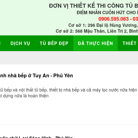
ĐƠN VỊ THIẾT KẾ THI CÔNG TỦ 
ĐIỂM NHẤN CUỐN HÚT CHO 
0906.595.063
-
03
Cơ sở 1: 296 Đại lộ Hùng Vương,
Cơ sở 2: 568 Mậu Thân, Liên Trì 2, Bìn
C
DỊCH VỤ
TỦ BẾP ĐẸP
ĐÃ THỰC HIỆN
THIẾT
ình nhà bếp ở Tuy An - Phú Yên
ủ bếp và nội thất tủ bếp, thiết bị nhà bếp và cả máy lọc nước nữa hiện 
t dựng nữa là hoàn thiện
rylic chữ L tại Sông Hinh - Phú Yên