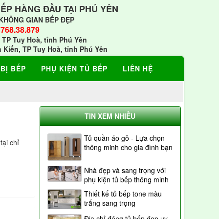
BẾP HÀNG ĐẦU TẠI PHÚ YÊN
KHÔNG GIAN BẾP ĐẸP
768.38.879
 TP Tuy Hoà, tỉnh Phú Yên
h Kiến, TP Tuy Hoà, tỉnh Phú Yên
 BỊ BẾP
PHỤ KIỆN TỦ BẾP
LIÊN HỆ
TIN XEM NHIỀU
Tủ quần áo gỗ - Lựa chọn
tại chỉ
thông minh cho gia đình bạn
Nhà đẹp và sang trọng với
phụ kiện tủ bếp thông minh
Thiết kế tủ bếp tone màu
trắng sang trọng
Địa chỉ đóng tủ bếp đẹp uy