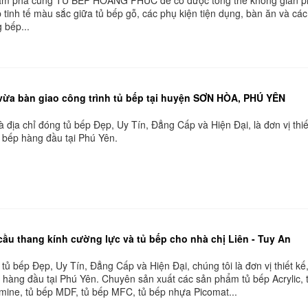
 tinh tế màu sắc giữa tủ bếp gỗ, các phụ kiện tiện dụng, bàn ăn và các
 bếp...
ừa bàn giao công trình tủ bếp tại huyện SƠN HÒA, PHÚ YÊN
 địa chỉ đóng tủ bếp Đẹp, Uy Tín, Đẳng Cấp‎ và Hiện Đại, là đơn vị thiế
ủ bếp hàng đầu tại Phú Yên.
cầu thang kính cường lực và tủ bếp cho nhà chị Liên - Tuy An
 tủ bếp Đẹp, Uy Tín, Đẳng Cấp‎ và Hiện Đại, chúng tôi là đơn vị thiết kế
p hàng đầu tại Phú Yên. Chuyên sản xuất các sản phẩm tủ bếp Acrylic, 
mine, tủ bếp MDF, tủ bếp MFC, tủ bếp nhựa Picomat...