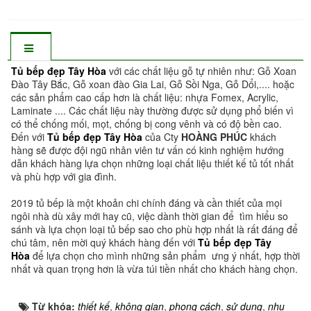
Tủ bếp đẹp Tây Hòa
với các chất liệu gỗ tự nhiên như: Gỗ Xoan
Đào Tây Bắc, Gỗ xoan đào Gia Lai, Gỗ Sồi Nga, Gỗ Dổi,.... hoặc
các sản phẩm cao cấp hơn là chất liệu: nhựa Fomex, Acrylic,
Laminate .... Các chất liệu này thường được sử dụng phổ biến vì
có thể chống mối, mọt, chống bị cong vênh và có độ bền cao.
Đến với
Tủ bếp đẹp Tây Hòa
của Cty
HOÀNG PHÚC
khách
hàng sẽ được đội ngũ nhân viên tư vấn có kinh nghiệm hướng
dẫn khách hàng lựa chọn những loại chất liệu thiết kế tủ tốt nhất
và phù hợp với gia đình.
2019 tủ bếp là một khoản chi chính đáng và cần thiết của mọi
ngôi nhà dù xây mới hay cũ, việc dành thời gian để tìm hiểu so
sánh và lựa chọn loại tủ bếp sao cho phù hợp nhất là rất đáng để
chú tâm, nên mời quý khách hàng đến với
Tủ bếp đẹp Tây
Hòa
để lựa chọn cho mình những sản phẩm ưng ý nhất, hợp thời
nhất và quan trọng hơn là vừa túi tiền nhất cho khách hàng chọn.
Từ khóa:
thiết kế
,
không gian
,
phong cách
,
sử dụng
,
nhu