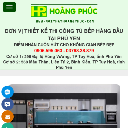
ĐƠN VỊ THIẾT KẾ THI CÔNG TỦ BẾP HÀNG ĐẦU
TẠI PHÚ YÊN
ĐIỂM NHẤN CUỐN HÚT CHO KHÔNG GIAN BẾP ĐẸP
0906.595.063
-
03768.38.879
Cơ sở 1: 296 Đại lộ Hùng Vương, TP Tuy Hoà, tỉnh Phú Yên
Cơ sở 2: 568 Mậu Thân, Liên Trì 2, Bình Kiến, TP Tuy Hoà, tỉnh
Phú Yên