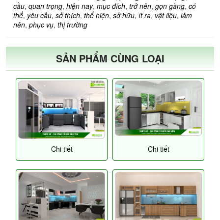
cầu
,
quan trọng
,
hiện nay
,
mục đích
,
trở nên
,
gọn gàng
,
có
thể
,
yêu cầu
,
sở thích
,
thể hiện
,
sở hữu
,
ít ra
,
vật liệu
,
làm
nên
,
phục vụ
,
thị trường
SẢN PHẨM CÙNG LOẠI
Chi tiết
Chi tiết