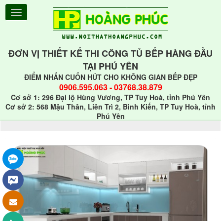
ĐƠN VỊ THIẾT KẾ THI CÔNG TỦ BẾP HÀNG ĐẦU
TẠI PHÚ YÊN
ĐIỂM NHẤN CUỐN HÚT CHO KHÔNG GIAN BẾP ĐẸP
0906.595.063
-
03768.38.879
Cơ sở 1: 296 Đại lộ Hùng Vương, TP Tuy Hoà, tỉnh Phú Yên
Cơ sở 2: 568 Mậu Thân, Liên Trì 2, Bình Kiến, TP Tuy Hoà, tỉnh
Phú Yên