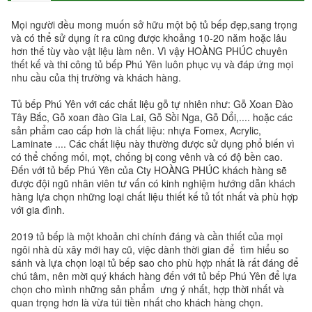
Mọi người đều mong muốn sở hữu một bộ tủ bếp đẹp,sang trọng
và có thể sử dụng ít ra cũng được khoảng 10-20 năm hoặc lâu
hơn thế tùy vào vật liệu làm nên. Vì vậy HOÀNG PHÚC chuyên
thết kế và thi công tủ bếp Phú Yên luôn phục vụ và đáp ứng mọi
nhu cầu của thị trường và khách hàng.
Tủ bếp Phú Yên với các chất liệu gỗ tự nhiên như: Gỗ Xoan Đào
Tây Bắc, Gỗ xoan đào Gia Lai, Gỗ Sồi Nga, Gỗ Dổi,.... hoặc các
sản phẩm cao cấp hơn là chất liệu: nhựa Fomex, Acrylic,
Laminate .... Các chất liệu này thường được sử dụng phổ biến vì
có thể chống mối, mọt, chống bị cong vênh và có độ bền cao.
Đến với tủ bếp Phú Yên của Cty HOÀNG PHÚC khách hàng sẽ
được đội ngũ nhân viên tư vấn có kinh nghiệm hướng dẫn khách
hàng lựa chọn những loại chất liệu thiết kế tủ tốt nhất và phù hợp
với gia đình.
2019 tủ bếp là một khoản chi chính đáng và cần thiết của mọi
ngôi nhà dù xây mới hay cũ, việc dành thời gian để tìm hiểu so
sánh và lựa chọn loại tủ bếp sao cho phù hợp nhất là rất đáng để
chú tâm, nên mời quý khách hàng đến với tủ bếp Phú Yên để lựa
chọn cho mình những sản phẩm ưng ý nhất, hợp thời nhất và
quan trọng hơn là vừa túi tiền nhất cho khách hàng chọn.